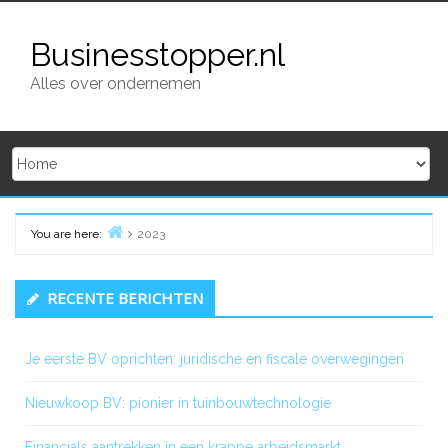
Skip
to
Businesstopper.nl
content
Alles over ondernemen
You are here:
2023
Home
Primary
RECENTE BERICHTEN
Sidebar
Je eerste BV oprichten: juridische en fiscale overwegingen
Nieuwkoop BV: pionier in tuinbouwtechnologie
Financials aantrekken in een krappe arbeidsmarkt