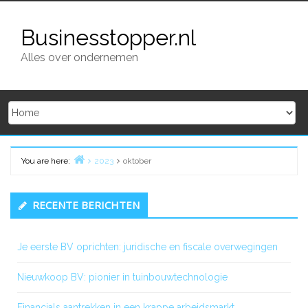
Skip
to
Businesstopper.nl
content
Alles over ondernemen
You are here:
2023
oktober
Home
Primary
RECENTE BERICHTEN
Sidebar
Je eerste BV oprichten: juridische en fiscale overwegingen
Nieuwkoop BV: pionier in tuinbouwtechnologie
Financials aantrekken in een krappe arbeidsmarkt