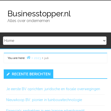
Skip
to
Businesstopper.nl
content
Alles over ondernemen
You are here:
2023
juli
Home
Primary
RECENTE BERICHTEN
Sidebar
Je eerste BV oprichten: juridische en fiscale overwegingen
Nieuwkoop BV: pionier in tuinbouwtechnologie
Financials aantrekken in een krappe arbeidsmarkt