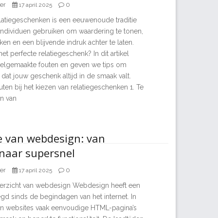
er
0
17 april 2025
latiegeschenken is een eeuwenoude traditie
 individuen gebruiken om waardering te tonen,
rken en een blijvende indruk achter te laten.
et perfecte relatiegeschenk? In dit artikel
elgemaakte fouten en geven we tips om
dat jouw geschenk altijd in de smaak valt.
en bij het kiezen van relatiegeschenken 1. Te
n van
e van webdesign: van
naar supersnel
er
0
17 april 2025
verzicht van webdesign Webdesign heeft een
gd sinds de begindagen van het internet. In
en websites vaak eenvoudige HTML-pagina’s