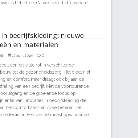
growkit is hetzelfde. Ga voor een betrouwbare
 in bedrijfskleding: nieuwe
eën en materialen
er
0
17 april 2025
peelt een cruciale rol in verschillende
 bouw tot de gezondheidszorg. Het biedt niet
ng en comfort, maar draagt ook bij aan de
straling van een bedrijf. Met de voortdurende
vooruitgang en de groeiende focus op
n er tal van innovaties in bedrijfskleding die
t en het comfort aanzienlijk verbeteren. De
mme textielen Een van de meest opwindende
n