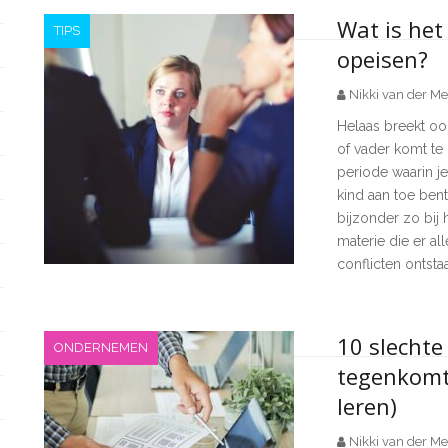
Wat is het
TIPS
opeisen?
Nikki van der Me
Helaas breekt oo
of vader komt te 
periode waarin je
kind aan toe bent,
bijzonder zo bij
materie die er al
conflicten ontst
10 slechte 
ONDERNEMEN
tegenkomt 
leren)
Nikki van der Me