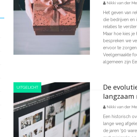
Nikki van der Me
Het geven van re
die bedrijven en
relaties te verste
Maar hoe kies je h
bespreken we ve
ervoor te zorgen 
Veelgemaakte fout
algemeen zijn Ee
De evoluti
UITGELICHT
langzaam 
Nikki van der Me
Een historisch o
lange weg afgele
de jaren ’90 war