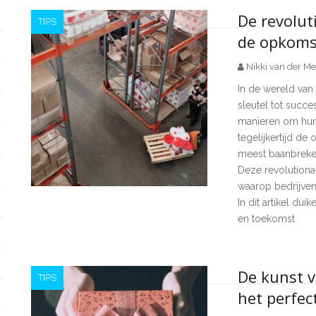
De revolut
TIPS
de opkomst
Nikki van der Me
In de wereld van 
sleutel tot succe
manieren om hun 
tegelijkertijd de
meest baanbrekend
Deze revolutiona
waarop bedrijven
In dit artikel du
en toekomst
De kunst v
TIPS
het perfec