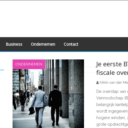
Business
Ondernemen
Contact
Je eerste B
ONDERNEMEN
fiscale ov
Berichten
Nikki van der Me
paginering
De overstap van
Vennootschap (B
belangrijk kantel
wordt ingegeven d
hogere winsten, 
grote opdrachtge