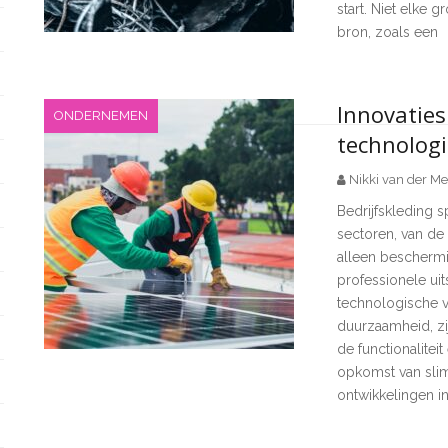
start. Niet elke 
bron, zoals een
Innovaties
ONDERNEMEN
technologi
Nikki van der Me
Bedrijfskleding s
sectoren, van de
alleen beschermi
professionele uit
technologische 
duurzaamheid, zij
de functionalitei
opkomst van sli
ontwikkelingen i