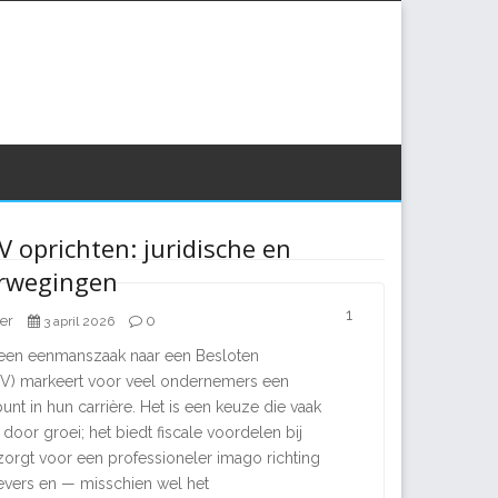
V oprichten: juridische en
erwegingen
1
er
0
3 april 2026
 een eenmanszaak naar een Besloten
V) markeert voor veel ondernemers een
punt in hun carrière. Het is een keuze die vaak
oor groei; het biedt fiscale voordelen bij
zorgt voor een professioneler imago richting
vers en — misschien wel het