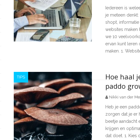
Iedereen is wele
je meteen denkt: 
shopt, informatie
websites maken h
we 10 veelvoorko
ervan kunt leren 
maken. 1. Website
Hoe haal j
TIPS
paddo gro
Nikki van der Me
Heb je een paddo
zorgen dat je er
beetje aandacht 
krijgen en optima
dat doet. 1. Kies