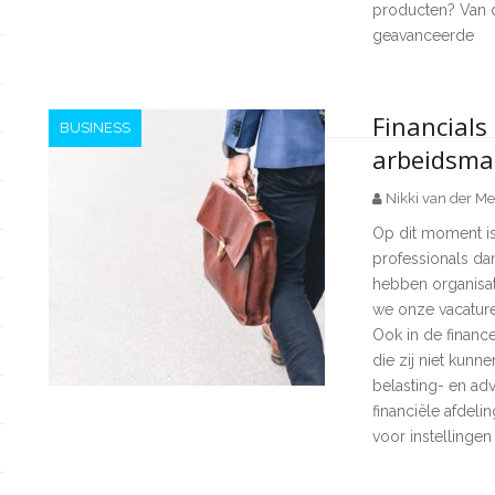
producten? Van d
geavanceerde
Financials
BUSINESS
arbeidsma
Nikki van der Me
Op dit moment is
professionals dan
hebben organisat
we onze vacatur
Ook in de financ
die zij niet kunn
belasting- en adv
financiële afdeli
voor instellingen