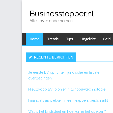
Skip
to
Businesstopper.nl
content
Alles over ondernemen
Home
Trends
Tips
Uitgelicht
Geld
Primary
RECENTE BERICHTEN
Sidebar
Je eerste BV oprichten: juridische en fiscale
overwegingen
Nieuwkoop BV: pionier in tuinbouwtechnologie
Financials aantrekken in een krappe arbeidsmarkt
Wat is het kindsdeel en hoe kun je het opeisen?