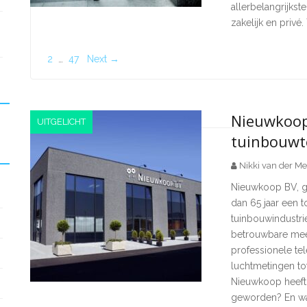
allerbelangrijkst
zakelijk en privé
2
…
47
Next →
Nieuwkoop 
UITGELICHT
tuinbouwt
Nikki van der Me
Nieuwkoop BV, ge
dan 65 jaar een
tuinbouwindustri
betrouwbare mee
professionele tel
luchtmetingen t
Nieuwkoop heeft 
geworden? En wa