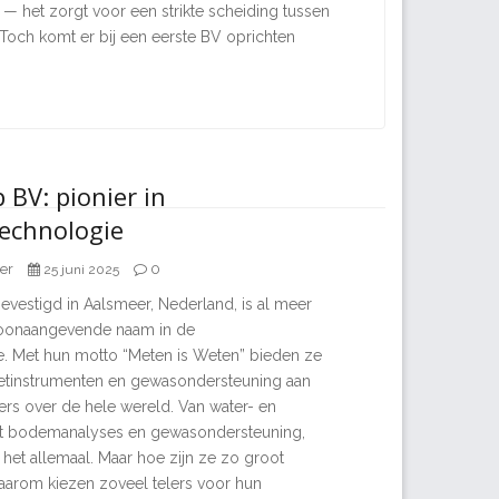
e — het zorgt voor een strikte scheiding tussen
. Toch komt er bij een eerste BV oprichten
BV: pionier in
echnologie
er
0
25 juni 2025
vestigd in Aalsmeer, Nederland, is al meer
 toonaangevende naam in de
e. Met hun motto “Meten is Weten” bieden ze
tinstrumenten en gewasondersteuning aan
ers over de hele wereld. Van water- en
ot bodemanalyses en gewasondersteuning,
het allemaal. Maar hoe zijn ze zo groot
arom kiezen zoveel telers voor hun