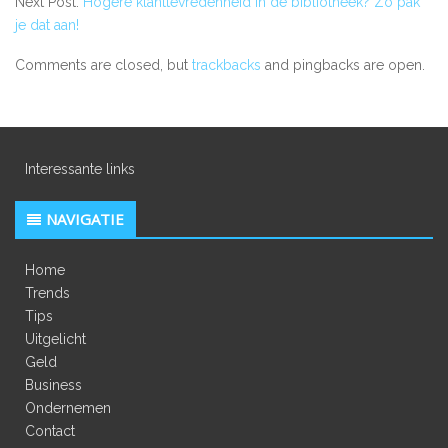
Next Post:
Hogere klanttevredenheid in de bibliotheek? Zo pak
je dat aan!
Comments are closed, but
trackbacks
and pingbacks are open.
Interessante links
NAVIGATIE
Home
Trends
Tips
Uitgelicht
Geld
Business
Ondernemen
Contact