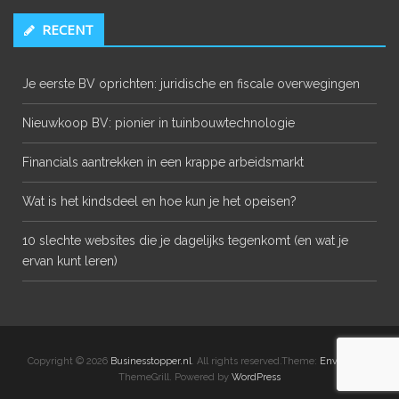
RECENT
Je eerste BV oprichten: juridische en fiscale overwegingen
Nieuwkoop BV: pionier in tuinbouwtechnologie
Financials aantrekken in een krappe arbeidsmarkt
Wat is het kindsdeel en hoe kun je het opeisen?
10 slechte websites die je dagelijks tegenkomt (en wat je
ervan kunt leren)
Copyright © 2026
Businesstopper.nl
. All rights reserved.Theme:
Envince
by
ThemeGrill. Powered by
WordPress