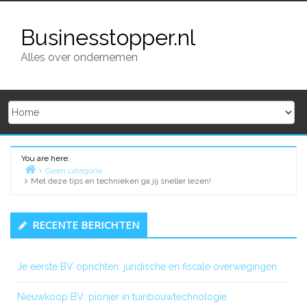
Skip
to
Businesstopper.nl
content
Alles over ondernemen
You are here:
Geen categorie
Met deze tips en technieken ga jij sneller lezen!
Home
Primary
RECENTE BERICHTEN
Sidebar
Je eerste BV oprichten: juridische en fiscale overwegingen
Nieuwkoop BV: pionier in tuinbouwtechnologie