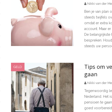
Nikki van der Me
Ben je van plan o
steeds twijfels ov
omdat er extra k
account. Maar er 
De belangrijkste h
bespreken. Houd 
steeds uw persoo
Tips om ve
GELD
gaan
Nikki van der Me
Tegenwoordig lee
Nederland. Het i
pensioen te gaan
goed voorbereiden