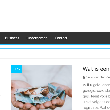
Business
Ondernemen
Contact
Wat is een
TIPS
Nikki van der Me
Berichten
Wilt u geld lenen
paginering
geregistreerd sta
geld leent voor 
u niet volgens d
registratie. Wat 