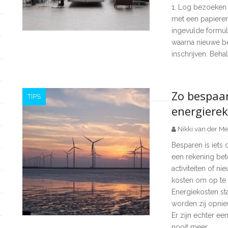
1. Log bezoeken 
met een papieren
ingevulde formuli
waarna nieuwe be
inschrijven. Beha
Zo bespaar
TIPS
energiere
Nikki van der Me
Besparen is iets
een rekening bete
activiteiten of n
kosten om op te 
Energiekosten staa
worden zij opnie
Er zijn echter e
nooit meer