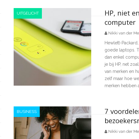
HP, niet e
UITGELICHT
computer
Nikki van der Me
Hewlett-Packard,
goede laptops. T
dan enkel compu
je bij HP, net zoal
van merken en hui
zelf maar hoe we
merken hebben a
7 voordel
BUSINESS
bezoekersr
Nikki van der Me