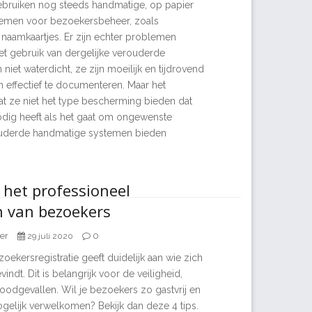
ebruiken nog steeds handmatige, op papier
emen voor bezoekersbeheer, zoals
naamkaartjes. Er zijn echter problemen
t gebruik van dergelijke verouderde
 niet waterdicht, ze zijn moeilijk en tijdrovend
 effectief te documenteren. Maar het
dat ze niet het type bescherming bieden dat
odig heeft als het gaat om ongewenste
uderde handmatige systemen bieden
r het professioneel
n van bezoekers
er
0
29 juli 2020
oekersregistratie geeft duidelijk aan wie zich
ndt. Dit is belangrijk voor de veiligheid,
oodgevallen. Wil je bezoekers zo gastvrij en
gelijk verwelkomen? Bekijk dan deze 4 tips.