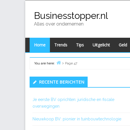
Skip
to
Businesstopper.nl
content
Alles over ondernemen
Home
Trends
Tips
Uitgelicht
Geld
You are here:
Page 47
Home
Primary
RECENTE BERICHTEN
Sidebar
Je eerste BV oprichten: juridische en fiscale
overwegingen
Nieuwkoop BV: pionier in tuinbouwtechnologie