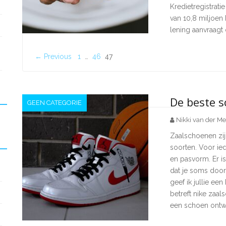
Kredietregistrati
van 10,8 miljoen
lening aanvraagt 
← Previous
1
…
46
47
De beste s
GEEN CATEGORIE
Nikki van der Me
Zaalschoenen zij
soorten. Voor ie
en pasvorm. Er is
dat je soms door
geef ik jullie een
betreft nike zaa
een schoen ontw