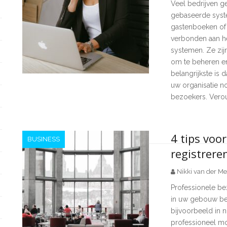
Veel bedrijven g
gebaseerde syst
gastenboeken of 
verbonden aan he
systemen. Ze zijn
om te beheren en
belangrijkste is 
uw organisatie n
bezoekers. Vero
4 tips voo
BUSINESS
registrere
Nikki van der Me
Professionele bez
in uw gebouw bevi
bijvoorbeeld in n
professioneel mo