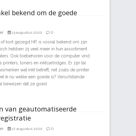
nkel bekend om de goede
er
0
13 augustus 2020
 of kort gezegd HP, is vooral bekend om zijn
och hebben zij veel meer in hun assortiment
ters. Ook toebehoren voor de computer vind
s printers, toners en inktcartridges. Er zijn tal
smerken wat inkt betreft, net zoals de printer
et ik nu welke een goede is? Verschillende
l bewezen dat ze goed
en van geautomatiseerde
egistratie
er
0
12 augustus 2020