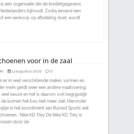
e is een organisatie die de kredietgegevens
 Nederlanders bijhoudt. Zodra iemand een
​​of een aankoop op afbetaling doet, wordt
choenen voor in de zaal
er
0
13 augustus 2020
n er in veel verschillende maten, vormen en
der merk geldt weer een andere maatvoering
 veel keuze en het is daarom ook begrijpelijk
 de bomen het bos niet meer ziet. Hieronder
 kijkje in het assortiment van Burned Sports wat
lschoenen. Nike KD Trey De Nike KD Trey is
orpen door de