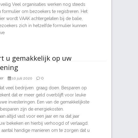
veilig Veel organisaties werken nog steeds
 formulier om bezoekers te registreren. Het
er wordt VAAK achtergelaten bij de balie,
zoekers zich in hetzelfde formulier kunnen
lve
t u gemakkelijk op uw
kening
er
0
10 juli 2020
 dat veel bedrijven graag doen. Besparen op
kent dat er meer geld overblijft voor leuke
ieuwe investeringen. Een van de gemakkelijkste
besparen zijn de energiekosten.
n altijd vast voor een jaar en na dat jaar
uw bekeken en hierbij verhoogd of verlaagd.
en aantal handige manieren om te zorgen dat u