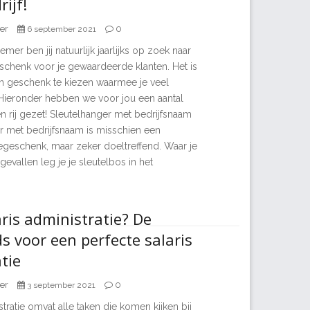
rijf!
er
0
6 september 2021
mer ben jij natuurlijk jaarlijks op zoek naar
eschenk voor je gewaardeerde klanten. Het is
 geschenk te kiezen waarmee je veel
Hieronder hebben we voor jou een aantal
n rij gezet! Sleutelhanger met bedrijfsnaam
r met bedrijfsnaam is misschien een
tiegeschenk, maar zeker doeltreffend. Waar je
gevallen leg je je sleutelbos in het
aris administratie? De
ds voor een perfecte salaris
tie
er
0
3 september 2021
stratie omvat alle taken die komen kijken bij