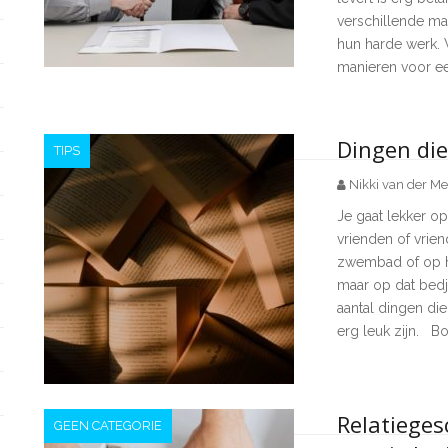
verschillende ma
hun harde werk. W
manieren voor e
Dingen die
TIPS
Nikki van der Me
Je gaat lekker op
vrienden of vrien
zwembad of op het
maar op dat bedj
aantal dingen die
erg leuk zijn. B
Relatieges
GEEN CATEGORIE