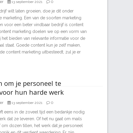
er
0
13 september 2021
ijf wilt laten groeien, doe je dit onder
e marketing. Een van de soorten marketing
ten voor een beter vindbaar bedrijf is content
ontent marketing doelen we op een vorm van
 het bieden van relevante informatie voor de
al staat. Goede content kun je zelf maken,
e content marketing uitbesteedt, zul je er
 om je personeel te
voor hun harde werk
er
0
13 september 2021
ft eens in de zoveel tijd een bedankje nodig
erk dat ze leveren. Of het nu gaat om mails
om dozen tillen, het werk dat je personeel
ngrijk en dit verdient waardering. Er zijn