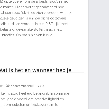
E) uit te voeren om de arbeidsrisico’s in het
r te maken. Hierin wordt geanalyseerd hoe
dat een specifiek risico zich voordoet, wat de
tuele gevolgen is en hoe dit risico zoveel
aliseerd kan worden. In een RI&E kijkt men
belasting, gevaarlijke stoffen, machines,
 infecties. Op basis hiervan kun je
at is het en wanneer heb je
er
0
13 september 2021
ken is altijd heel erg belangrijk. In sommige
 veiligheid vooral om brandveiligheid en
ntoormeubelen om ziekteverzuim te