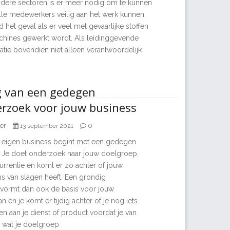
dere sectoren is er meer nodig om te kunnen
lle medewerkers veilig aan het werk kunnen.
d het geval als er veel met gevaarlijke stoffen
achines gewerkt wordt. Als leidinggevende
tuatie bovendien niet alleen verantwoordelijk
g van een gedegen
rzoek voor jouw business
er
0
13 september 2021
je eigen business begint met een gedegen
 Je doet onderzoek naar jouw doelgroep,
rrentie en komt er zo achter of jouw
 van slagen heeft. Een grondig
vormt dan ook de basis voor jouw
en je komt er tijdig achter of je nog iets
en aan je dienst of product voordat je van
n wat je doelgroep