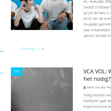
en -evaluatie (RI&
bedrijf zichtbaa
groot de kans is 
ernst van de even
mogelijk geminim
naar lichamelijke 
geluid, klimaat en
← Previous
1
2
VCA VOL: W
TIPS
het nodig?
Nikki van der Me
Veilig kunnen wer
bedrijven gaat de
ergonomische ka