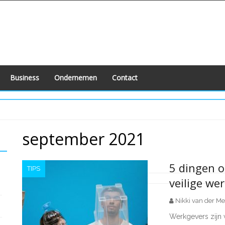
Business
Ondernemen
Contact
september 2021
5 dingen o
TIPS
veilige w
Berichten
Nikki van der Me
paginering
Werkgevers zijn w