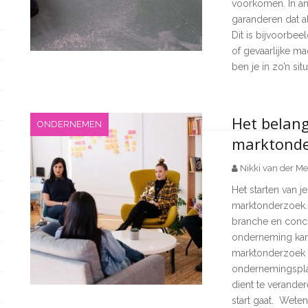
voorkomen. In an
garanderen dat a
Dit is bijvoorbeel
of gevaarlijke m
ben je in zo’n si
Het belan
ONDERNEMEN
marktonde
Nikki van der Me
Het starten van 
marktonderzoek.
branche en concu
onderneming kans
marktonderzoek 
ondernemingsplan 
dient te verander
start gaat. Wete