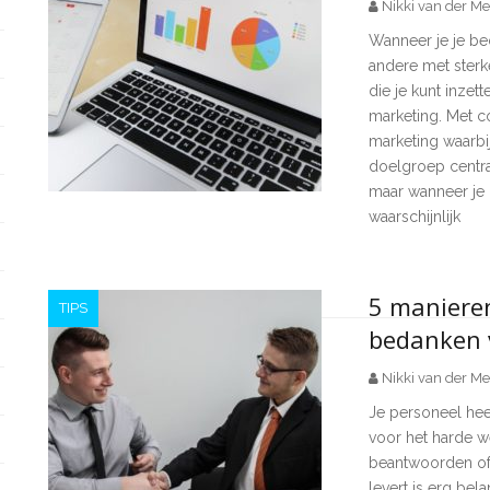
Nikki van der Me
Wanneer je je bedr
andere met sterk
die je kunt inzet
marketing. Met c
marketing waarbij
doelgroep centra
maar wanneer je d
waarschijnlijk
5 manieren
TIPS
bedanken 
Nikki van der Me
Je personeel hee
voor het harde w
beantwoorden of 
levert is erg bela