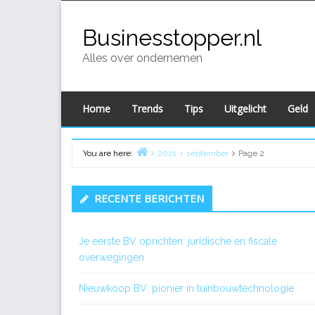
Skip
to
Businesstopper.nl
content
Alles over ondernemen
Home
Trends
Tips
Uitgelicht
Geld
You are here:
2021
september
Page 2
Home
Primary
RECENTE BERICHTEN
Sidebar
Je eerste BV oprichten: juridische en fiscale
overwegingen
Nieuwkoop BV: pionier in tuinbouwtechnologie