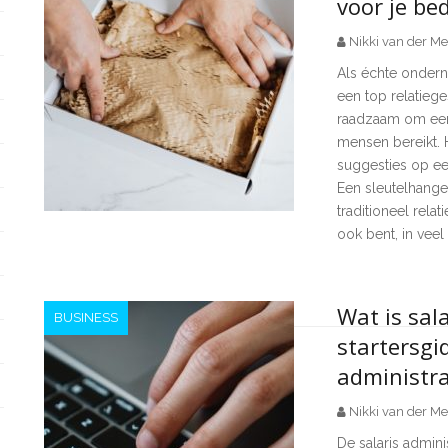
voor je bed
Nikki van der Me
Als échte onderne
een top relatieg
raadzaam om een
mensen bereikt. 
suggesties op ee
Een sleutelhange
traditioneel rela
ook bent, in veel 
Wat is sal
BUSINESS
startersgi
administra
Nikki van der Me
De salaris admini