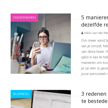
5 maniere
ONDERNEMEN
dezelfde r
Nikki van der Me
Om meer winst te
van je omzet, he
van deze twee. H
geld in kas te he
manieren om kost
je op een rij gez
jouw personeel me
3 redenen 
BUSINESS
te bested