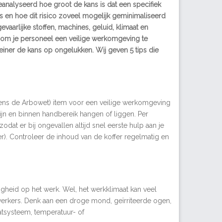
 geanalyseerd hoe groot de kans is dat een specifiek
is en hoe dit risico zoveel mogelijk geminimaliseerd
evaarlijke stoffen, machines, geluid, klimaat en
en om je personeel een veilige werkomgeving te
einer de kans op ongelukken. Wij geven 5 tips die
lgens de Arbowet) item voor een veilige werkomgeving
ijn en binnen handbereik hangen of liggen. Per
dat er bij ongevallen altijd snel eerste hulp aan je
. Controleer de inhoud van de koffer regelmatig en
ligheid op het werk. Wel, het werkklimaat kan veel
rkers. Denk aan een droge mond, geïrriteerde ogen,
atsysteem, temperatuur- of