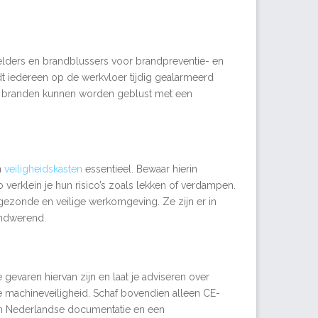
melders en brandblussers voor brandpreventie- en
dt iedereen op de werkvloer tijdig gealarmeerd
e branden kunnen worden geblust met een
n
veiligheidskasten
essentieel. Bewaar hierin
verklein je hun risico’s zoals lekken of verdampen.
ezonde en veilige werkomgeving. Ze zijn er in
andwerend.
gevaren hiervan zijn en laat je adviseren over
achineveiligheid. Schaf bovendien alleen CE-
an Nederlandse documentatie en een