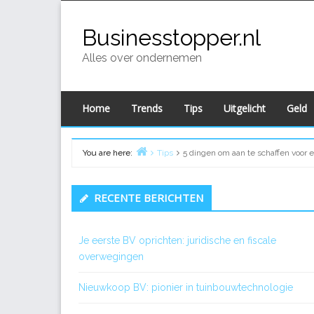
Skip
to
Businesstopper.nl
content
Alles over ondernemen
Home
Trends
Tips
Uitgelicht
Geld
You are here:
Tips
5 dingen om aan te schaffen voor
Home
Primary
RECENTE BERICHTEN
Sidebar
Je eerste BV oprichten: juridische en fiscale
overwegingen
Nieuwkoop BV: pionier in tuinbouwtechnologie