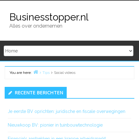
Skip
to
Businesstopper.nl
content
Alles over ondernemen
You are here:
Tips
Social videos
Home
Primary
RECENTE BERICHTEN
Sidebar
Je eerste BV oprichten: juridische en fiscale overwegingen
Nieuwkoop BV: pionier in tuinbouwtechnologie
Financials aantrekken in een krappe arbeidsmarkt