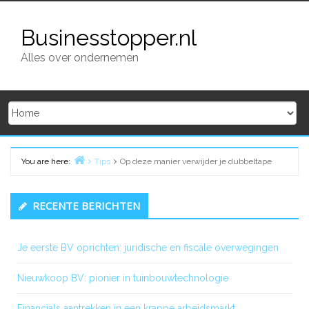
Skip
to
Businesstopper.nl
content
Alles over ondernemen
You are here:
Tips
Op deze manier verwijder je dubbeltape
Home
Primary
RECENTE BERICHTEN
Sidebar
Je eerste BV oprichten: juridische en fiscale overwegingen
Nieuwkoop BV: pionier in tuinbouwtechnologie
Financials aantrekken in een krappe arbeidsmarkt