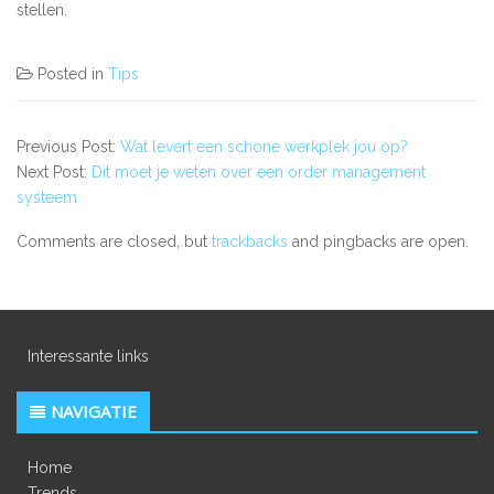
stellen.
Posted in
Tips
Previous Post:
Wat levert een schone werkplek jou op?
Next Post:
Dit moet je weten over een order management
systeem
Comments are closed, but
trackbacks
and pingbacks are open.
Interessante links
NAVIGATIE
Home
Trends