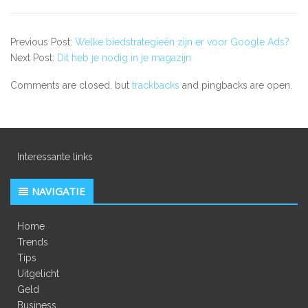
Previous Post:
Welke biedstrategieën zijn er voor Google Ads?
Next Post:
Dit heb je nodig in je magazijn
Comments are closed, but
trackbacks
and pingbacks are open.
Interessante links
NAVIGATIE
Home
Trends
Tips
Uitgelicht
Geld
Business