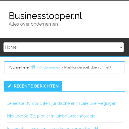
Skip
to
Businesstopper.nl
content
Alles over ondernemen
You are here:
Ondernemen
Marktonderzoek doen of niet?
Home
Primary
RECENTE BERICHTEN
Sidebar
Je eerste BV oprichten: juridische en fiscale overwegingen
Nieuwkoop BV: pionier in tuinbouwtechnologie
Financials aantrekken in een krappe arbeidsmarkt