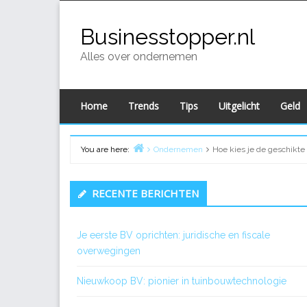
Skip
to
Businesstopper.nl
content
Alles over ondernemen
Home
Trends
Tips
Uitgelicht
Geld
You are here:
Ondernemen
Hoe kies je de geschikte 
Home
Primary
RECENTE BERICHTEN
Sidebar
Je eerste BV oprichten: juridische en fiscale
overwegingen
Nieuwkoop BV: pionier in tuinbouwtechnologie