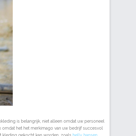
kkleding is belangrijk, niet alleen omdat uw personeel
ok omdat het het merkimago van uw bedrijf succesvol
ft kleding gekocht kan worden, zoals
helly hansen