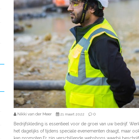
Nikki van der Meer
0
21 maart 2022
Bedrijfskleding is essentieel voor de groei van uw bedrijf. Wer
het dagelijks of tijdens speciale evenementen draagt, maar o
kan promoten.Er zijn verschillende webshops waarbij beschrij