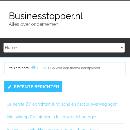
Skip
to
Businesstopper.nl
content
Alles over ondernemen
You are here:
Tips
Ga voor een thema kerstpakket
Home
Primary
RECENTE BERICHTEN
Sidebar
Je eerste BV oprichten: juridische en fiscale overwegingen
Nieuwkoop BV: pionier in tuinbouwtechnologie
Financials aantrekken in een krappe arbeidsmarkt