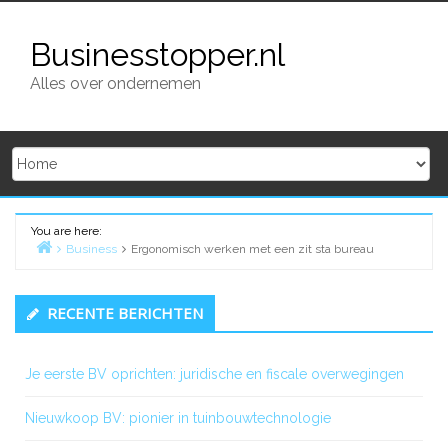
Skip
to
Businesstopper.nl
content
Alles over ondernemen
You are here:
Business
Ergonomisch werken met een zit sta bureau
Home
Primary
RECENTE BERICHTEN
Sidebar
Je eerste BV oprichten: juridische en fiscale overwegingen
Nieuwkoop BV: pionier in tuinbouwtechnologie