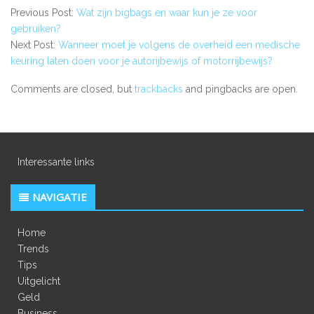
Previous Post:
Wat zijn bigbags en waar kun je ze voor
gebruiken?
Next Post:
Wanneer moet je volgens de overheid een medische
keuring laten doen voor je autorijbewijs of motorrijbewijs?
Comments are closed, but
trackbacks
and pingbacks are open.
Interessante links
NAVIGATIE
Home
Trends
Tips
Uitgelicht
Geld
Business