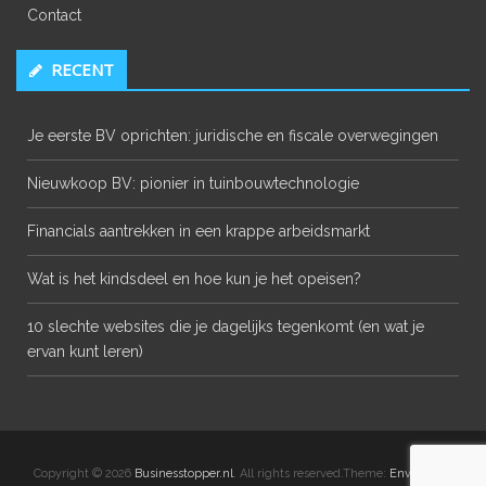
Contact
RECENT
Je eerste BV oprichten: juridische en fiscale overwegingen
Nieuwkoop BV: pionier in tuinbouwtechnologie
Financials aantrekken in een krappe arbeidsmarkt
Wat is het kindsdeel en hoe kun je het opeisen?
10 slechte websites die je dagelijks tegenkomt (en wat je
ervan kunt leren)
Copyright © 2026
Businesstopper.nl
. All rights reserved.Theme:
Envince
by