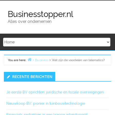
Skip
to
Businesstopper.nl
content
Alles over ondernemen
You are here:
Business
Wat zijn de voordelen van telematics?
Home
Primary
RECENTE BERICHTEN
Sidebar
Je eerste BV oprichten: juridische en fiscale overwegingen
Nieuwkoop BV: pionier in tuinbouwtechnologie
Financials aantrekken in een krappe arbeidsmarkt