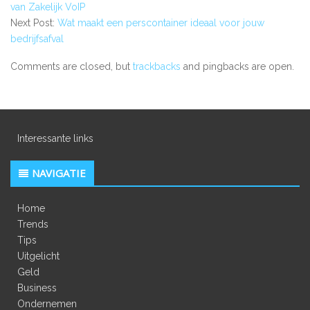
van Zakelijk VoIP
Next Post:
Wat maakt een perscontainer ideaal voor jouw
bedrijfsafval
Comments are closed, but
trackbacks
and pingbacks are open.
Interessante links
NAVIGATIE
Home
Trends
Tips
Uitgelicht
Geld
Business
Ondernemen