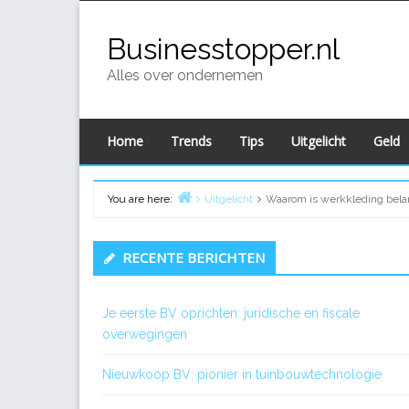
Skip
to
Businesstopper.nl
content
Alles over ondernemen
Home
Trends
Tips
Uitgelicht
Geld
You are here:
Uitgelicht
Waarom is werkkleding bela
Home
Primary
RECENTE BERICHTEN
Sidebar
Je eerste BV oprichten: juridische en fiscale
overwegingen
Nieuwkoop BV: pionier in tuinbouwtechnologie