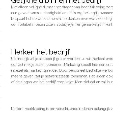
Gelijkheid binnen het bedrijf
Niet alleen veiligheid, maar het dragen van bedrijfskleding zor
een gevoel van saamhorigheid en dat is erg belangrijk wanneer
bespaart het de werknemers na te denken over welke kleding g
comfortabel moeten zitten, zodat je je hier gemakkelijk in kun
Herken het bedrijf
Uiteindelijk wil je als bedrijf groter worden. Je wilt herkent w
contact met je zullen opnemen. Marketing speelt hier een cruc
ingezet als marketingmiddel. Door personeel bedrukte werkkl
mee te geven, zal je netwerk steeds toenemen. Het is dan ook 
of de slogan van het bedrijf erop krijgt. Men ziet dat en zal 
Kortom, werkkleding is om verschillende redenen belangrijk voo