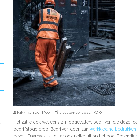
Nikki van der Meer
0
2 september 2022
Het zal je ook wel eens zijn opgevallen: bedrijven die dezelfd
bedrijfslogo erop. Bedrijven doen aan
werkkleding bedrukken
geven. Daarnaast zit dit er ook netter uit op het oog. Bovendi