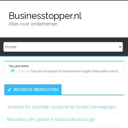
Skip
to
Businesstopper.nl
content
Alles over ondernemen
You are here:
Geld
Tips om je bedrijf te beschermen tegen financiële risico’s
Home
Primary
RECENTE BERICHTEN
Sidebar
Je eerste BV oprichten: juridische en fiscale overwegingen
Nieuwkoop BV: pionier in tuinbouwtechnologie