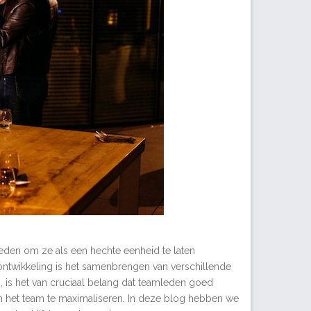
eden om ze als een hechte eenheid te laten
ntwikkeling is het samenbrengen van verschillende
n, is het van cruciaal belang dat teamleden goed
 het team te maximaliseren. In deze blog hebben we