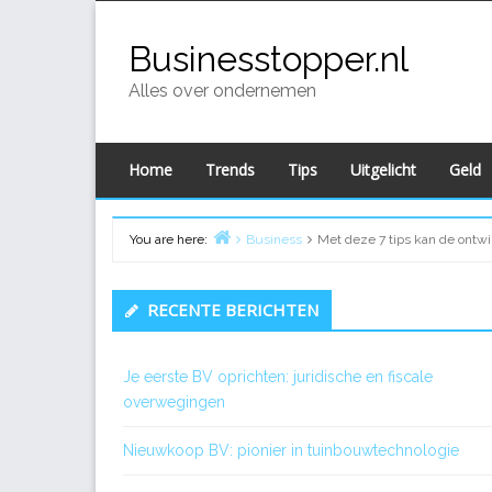
Skip
to
Businesstopper.nl
content
Alles over ondernemen
Home
Trends
Tips
Uitgelicht
Geld
You are here:
Business
Met deze 7 tips kan de ontw
Home
Primary
RECENTE BERICHTEN
Sidebar
Je eerste BV oprichten: juridische en fiscale
overwegingen
Nieuwkoop BV: pionier in tuinbouwtechnologie