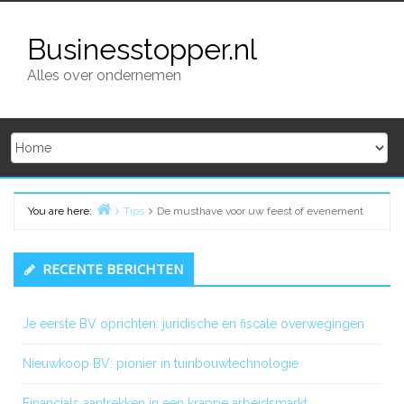
Skip
to
Businesstopper.nl
content
Alles over ondernemen
You are here:
Tips
De musthave voor uw feest of evenement
Home
Primary
RECENTE BERICHTEN
Sidebar
Je eerste BV oprichten: juridische en fiscale overwegingen
Nieuwkoop BV: pionier in tuinbouwtechnologie
Financials aantrekken in een krappe arbeidsmarkt