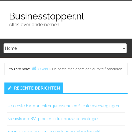
Skip
to
Businesstopper.nl
content
Alles over ondernemen
You are here:
Geld
De beste manier om een ​​auto te financieren
Home
Primary
RECENTE BERICHTEN
Sidebar
Je eerste BV oprichten: juridische en fiscale overwegingen
Nieuwkoop BV: pionier in tuinbouwtechnologie
Financials aantrekken in een krappe arbeidsmarkt