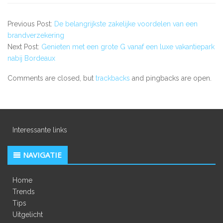
Previous Post:
De belangrijkste zakelijke voordelen van een
brandverzekering
Next Post:
Genieten met een grote G vanaf een luxe vakantiepark
nabij Bordeaux
Comments are closed, but
trackbacks
and pingbacks are open.
Interessante links
NAVIGATIE
Home
Trends
Tips
Uitgelicht