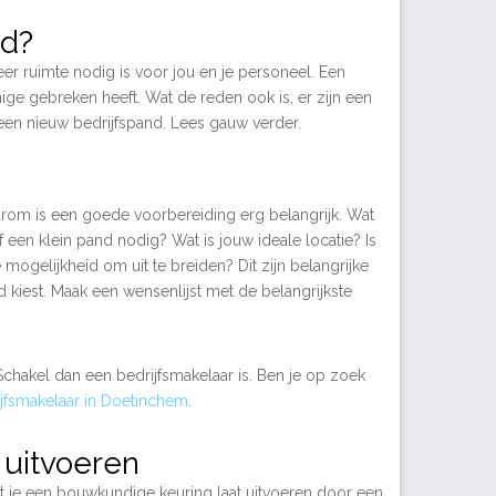
nd?
er ruimte nodig is voor jou en je personeel. Een
nige gebreken heeft. Wat de reden ook is, er zijn een
 een nieuw bedrijfspand. Lees gauw verder.
aarom is een goede voorbereiding erg belangrijk. Wat
een klein pand nodig? Wat is jouw ideale locatie? Is
mogelijkheid om uit te breiden? Dit zijn belangrijke
d kiest. Maak een wensenlijst met de belangrijkste
chakel dan een bedrijfsmakelaar is. Ben je op zoek
jfsmakelaar in Doetinchem
.
 uitvoeren
at je een bouwkundige keuring laat uitvoeren door een