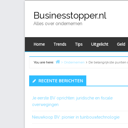
Skip
to
Businesstopper.nl
content
Alles over ondernemen
Home
Trends
Tips
Uitgelicht
Geld
You are here:
Ondernemen
De belangrijkste punten 
Home
Primary
RECENTE BERICHTEN
Sidebar
Je eerste BV oprichten: juridische en fiscale
overwegingen
Nieuwkoop BV: pionier in tuinbouwtechnologie