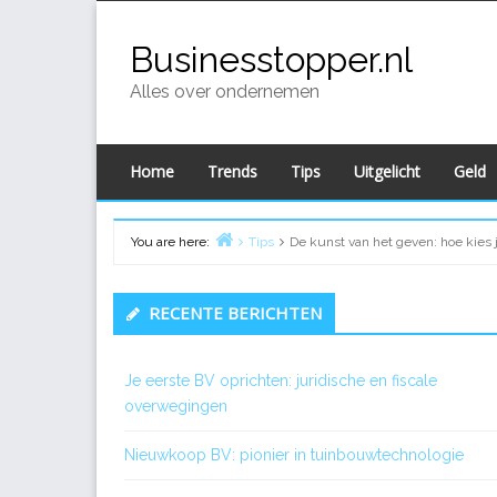
Skip
to
Businesstopper.nl
content
Alles over ondernemen
Home
Trends
Tips
Uitgelicht
Geld
You are here:
Tips
De kunst van het geven: hoe kies 
Home
Primary
RECENTE BERICHTEN
Sidebar
Je eerste BV oprichten: juridische en fiscale
overwegingen
Nieuwkoop BV: pionier in tuinbouwtechnologie