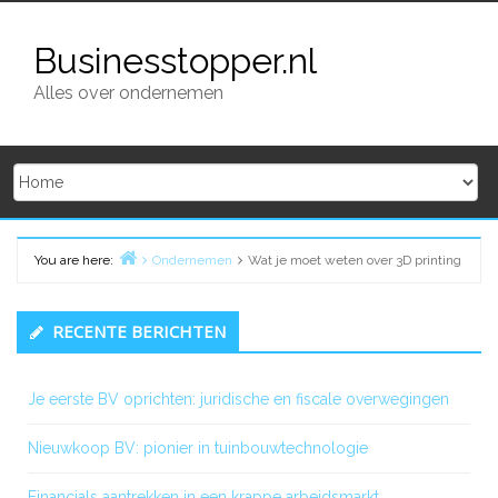
Skip
to
Businesstopper.nl
content
Alles over ondernemen
You are here:
Ondernemen
Wat je moet weten over 3D printing
Home
Primary
RECENTE BERICHTEN
Sidebar
Je eerste BV oprichten: juridische en fiscale overwegingen
Nieuwkoop BV: pionier in tuinbouwtechnologie
Financials aantrekken in een krappe arbeidsmarkt