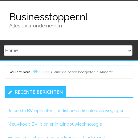
Skip
to
Businesstopper.nl
content
Alles over ondernemen
You are here:
Tips
Vind de beste loodgieter in Almere!
Home
Primary
RECENTE BERICHTEN
Sidebar
Je eerste BV oprichten: juridische en fiscale overwegingen
Nieuwkoop BV: pionier in tuinbouwtechnologie
Financials aantrekken in een krappe arbeidsmarkt