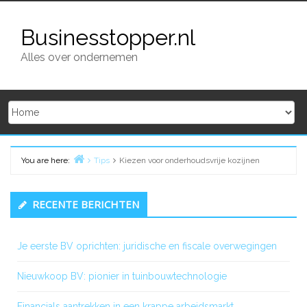
Skip
to
Businesstopper.nl
content
Alles over ondernemen
You are here:
Tips
Kiezen voor onderhoudsvrije kozijnen
Home
Primary
RECENTE BERICHTEN
Sidebar
Je eerste BV oprichten: juridische en fiscale overwegingen
Nieuwkoop BV: pionier in tuinbouwtechnologie
Financials aantrekken in een krappe arbeidsmarkt