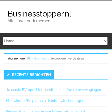
Skip
to
Businesstopper.nl
content
Alles over ondernemen
You are here:
Business
Je goederen verplaatsen
Home
Primary
RECENTE BERICHTEN
Sidebar
Je eerste BV oprichten: juridische en fiscale overwegingen
Nieuwkoop BV: pionier in tuinbouwtechnologie
Financials aantrekken in een krappe arbeidsmarkt