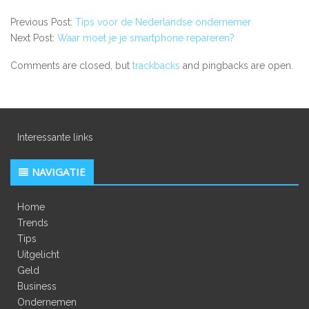
Previous Post:
Tips voor de Nederlandse ondernemer
Next Post:
Waar moet je je smartphone repareren?
Comments are closed, but
trackbacks
and pingbacks are open.
Interessante links
NAVIGATIE
Home
Trends
Tips
Uitgelicht
Geld
Business
Ondernemen