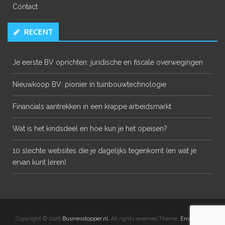
Contact
RECENT
Je eerste BV oprichten: juridische en fiscale overwegingen
Nieuwkoop BV: pionier in tuinbouwtechnologie
Financials aantrekken in een krappe arbeidsmarkt
Wat is het kindsdeel en hoe kun je het opeisen?
10 slechte websites die je dagelijks tegenkomt (en wat je
ervan kunt leren)
Copyright © 2026
Businesstopper.nl
. All rights reserved.Theme:
Envince
by