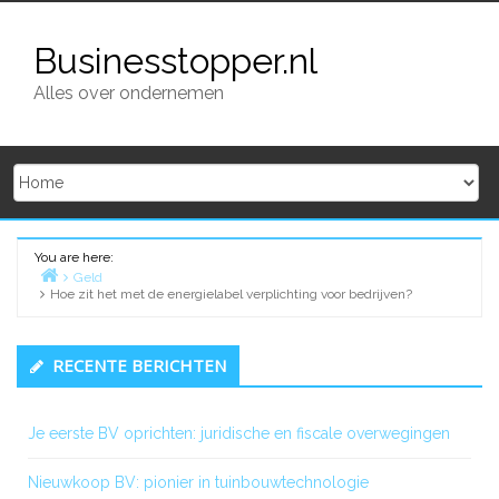
Skip
to
Businesstopper.nl
content
Alles over ondernemen
You are here:
Geld
Hoe zit het met de energielabel verplichting voor bedrijven?
Home
Primary
RECENTE BERICHTEN
Sidebar
Je eerste BV oprichten: juridische en fiscale overwegingen
Nieuwkoop BV: pionier in tuinbouwtechnologie