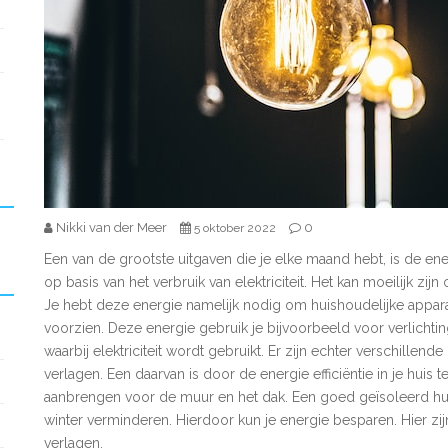
Nikki van der Meer
0
5 oktober 2022
Een van de grootste uitgaven die je elke maand hebt, is de e
op basis van het verbruik van elektriciteit. Het kan moeilijk zijn
Je hebt deze energie namelijk nodig om huishoudelijke appara
voorzien. Deze energie gebruik je bijvoorbeeld voor verlichti
waarbij elektriciteit wordt gebruikt. Er zijn echter verschille
verlagen. Een daarvan is door de energie efficiëntie in je huis
aanbrengen voor de muur en het dak. Een goed geïsoleerd hu
winter verminderen. Hierdoor kun je energie besparen. Hier zi
verlagen.