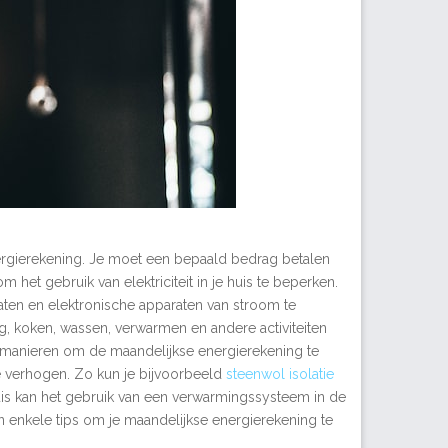
nergierekening. Je moet een bepaald bedrag betalen
 om het gebruik van elektriciteit in je huis te beperken.
ten en elektronische apparaten van stroom te
ng, koken, wassen, verwarmen en andere activiteiten
nde manieren om de maandelijkse energierekening te
 te verhogen. Zo kun je bijvoorbeeld
steenwol isolatie
is kan het gebruik van een verwarmingssysteem in de
jn enkele tips om je maandelijkse energierekening te