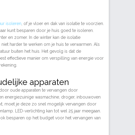
ur isoleren
, of je vloer en dak van isolatie te voorzien.
r kunt besparen door je huis goed te isoleren.
nter en zomer. In de winter kan de isolatie
iet harder te werken om je huis te verwarmen. Als
uur buiten het huis. Het gevolg is dat de
eest effectieve manier om verspilling van energie voor
rekening.
udelijke apparaten
s door oude apparaten te vervangen door
 een energiezuinige wasmachine, droger, inbouwoven
kt, moet je deze zo snel mogelijk vervangen door
lamp. LED-verlichting kan tot wel 25 jaar meegaan.
e ook besparen op het budget voor het vervangen van