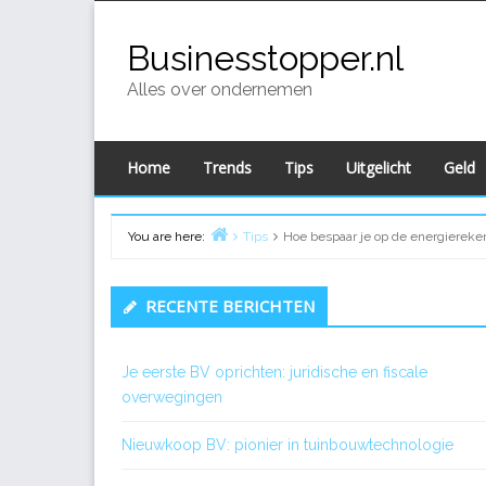
Skip
to
Businesstopper.nl
content
Alles over ondernemen
Home
Trends
Tips
Uitgelicht
Geld
You are here:
Tips
Hoe bespaar je op de energiereke
Home
Primary
RECENTE BERICHTEN
Sidebar
Je eerste BV oprichten: juridische en fiscale
overwegingen
Nieuwkoop BV: pionier in tuinbouwtechnologie