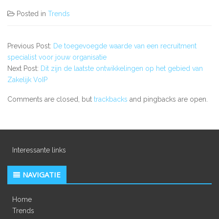
Posted in
Trends
Previous Post:
De toegevoegde waarde van een recruitment
specialist voor jouw organisatie
Next Post:
Dit zijn de laatste ontwikkelingen op het gebied van
Zakelijk VoIP
Comments are closed, but
trackbacks
and pingbacks are open.
Interessante links
NAVIGATIE
Home
Trends