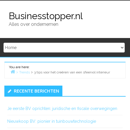
Skip
to
Businesstopper.nl
content
Alles over ondernemen
You are here:
Trends
3 tips voor het creëren van een sfeervol interieur
Home
Primary
RECENTE BERICHTEN
Sidebar
Je eerste BV oprichten: juridische en fiscale overwegingen
Nieuwkoop BV: pionier in tuinbouwtechnologie